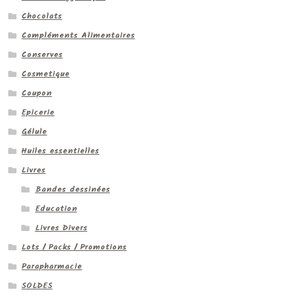
Chocolats
Compléments Alimentaires
Conserves
Cosmetique
Coupon
Epicerie
Gélule
Huiles essentielles
Livres
Bandes dessinées
Education
Livres Divers
Lots / Packs / Promotions
Parapharmacie
SOLDES