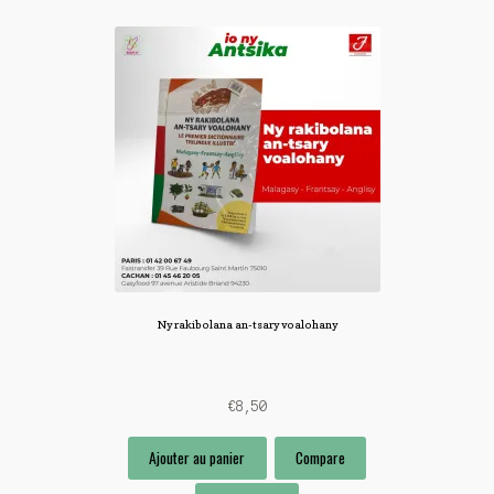
Ny rakibolana an-tsary voalohany
€
8,50
Ajouter au panier
Compare