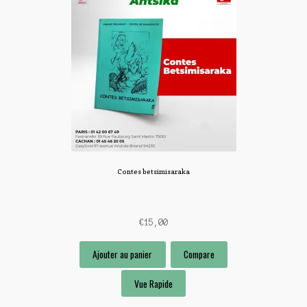
Contes betsimisaraka
€
15,00
Ajouter au panier
Compare
Vue Rapide