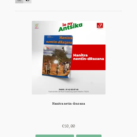
ancien
Hanitra netin-drazana
€
10,00