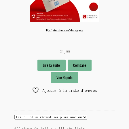
Ny fiaimpianana Malagasy
€
5,00
Lire la suite
Compare
Vue Rapide
Ajouter à la liste d’envies
Trié
Affichage de 1–12 sur 111 résultats