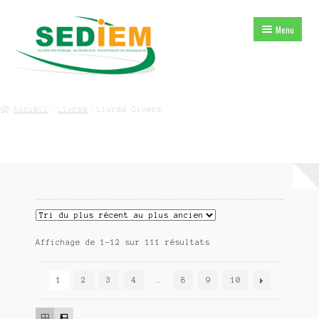
Aller
Aller
Menu
à
au
la
contenu
navigation
Home
Accueil
Livres
Livres Divers
Ouvrir
Boutique
le
menu
Mon Compte
enfant
Trié
Affichage de 1–12 sur 111 résultats
du
plus
1
2
3
4
…
8
9
10
récent
au
plus