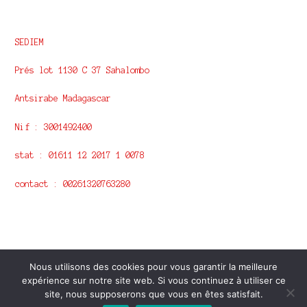
SEDIEM
Prés lot 1130 C 37 Sahalombo
Antsirabe Madagascar
Nif : 3001492400
stat : 01611 12 2017 1 0078
contact : 00261320763280
© Ny vita Malagasy 2026
Nous utilisons des cookies pour vous garantir la meilleure
Remarque sur la confidentialité
Construit avec
expérience sur notre site web. Si vous continuez à utiliser ce
Storefront & WooCommerce
.
site, nous supposerons que vous en êtes satisfait.