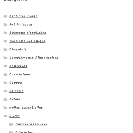
Arcticles Barea
Art Malagasy
Boissons alcoolisées
Boissons hygiénique
Chocolats
Compléments Alimentaires
Conserves
Cosmetique
Coupon
Epicerie
Gélule
Huiles essentielles
Livres
Bandes dessinées
Education