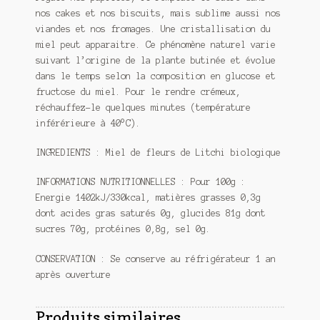
nos cakes et nos biscuits, mais sublime aussi nos
viandes et nos fromages. Une cristallisation du
miel peut apparaitre. Ce phénomène naturel varie
suivant l’origine de la plante butinée et évolue
dans le temps selon la composition en glucose et
fructose du miel. Pour le rendre crémeux,
réchauffez-le quelques minutes (température
inférérieure à 40°C).
INGREDIENTS : Miel de fleurs de Litchi biologique
INFORMATIONS NUTRITIONNELLES : Pour 100g :
Energie 1402kJ/330kcal, matières grasses 0,3g
dont acides gras saturés 0g, glucides 81g dont
sucres 70g, protéines 0,8g, sel 0g.
CONSERVATION : Se conserve au réfrigérateur 1 an
après ouverture
Produits similaires