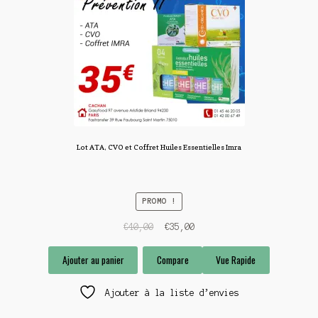
Lot ATA, CVO et Coffret Huiles Essentielles Imra
PROMO !
Le
Le
€
40,00
€
35,00
prix
prix
initial
actuel
Ajouter au panier
Compare
Vue Rapide
était :
est :
€40,00.
€35,00.
Ajouter à la liste d’envies