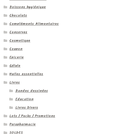
Boissons hygiénique
Chocolats
Compléments Alimentaires
Conserves
Cosmetique
Coupon
Epicerie
Gélule
Huiles essentielles
Livres
Bandes dessinées
Education
Livres Divers
Lots / Packs / Promotions
Parapharmacie
SOLDES