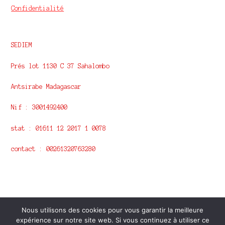
Confidentialité
SEDIEM
Prés lot 1130 C 37 Sahalombo
Antsirabe Madagascar
Nif : 3001492400
stat : 01611 12 2017 1 0078
contact : 00261320763280
© Ny vita Malagasy 2026
Nous utilisons des cookies pour vous garantir la meilleure
Remarque sur la confidentialité
Construit avec
expérience sur notre site web. Si vous continuez à utiliser ce