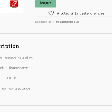
Compare
massage
Katrafay(Homeo)
Ajouter à la liste d’envies
Catégorie :
Parapharmacie
ription
de massage Katrafay.
ant : Homeopharma
r : SEDIEM
: non contractante.