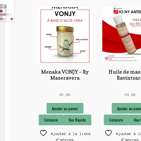
Menaka VONJY – Ry
Huile de mas
Maseravera
Ravintsar
€
5,00
€
9,00
Ajouter au panier
Ajouter au pani
Compare
Vue Rapide
Compare
Vue 
Ajouter à la liste
Ajouter à l
d’envies
d’envies