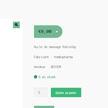
€
9,00
Huile de massage Katrafay
Fabricant : homéopharma
Vendeur : SEDIEM
8 en stock
quantité
Ajouter au panier
de
Huile
de