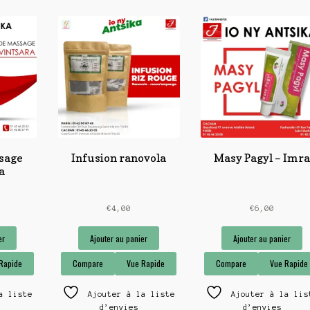
sage
Infusion ranovola
Masy Pagyl – Imr
a
€
4,00
€
6,00
er
Ajouter au panier
Ajouter au panier
Rapide
Compare
Vue Rapide
Compare
Vue Rapide
a liste
Ajouter à la liste
Ajouter à la lis
d’envies
d’envies